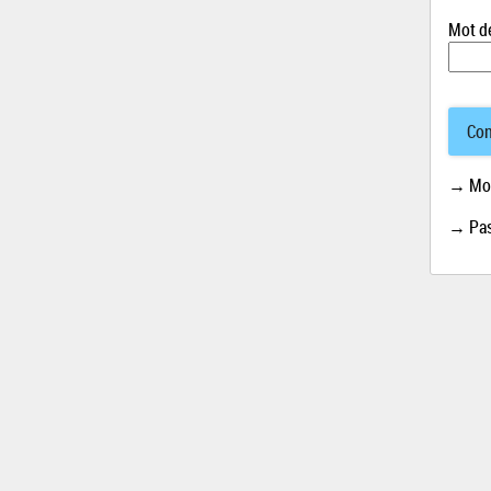
Mot d
Con
→ Mot
→ Pas