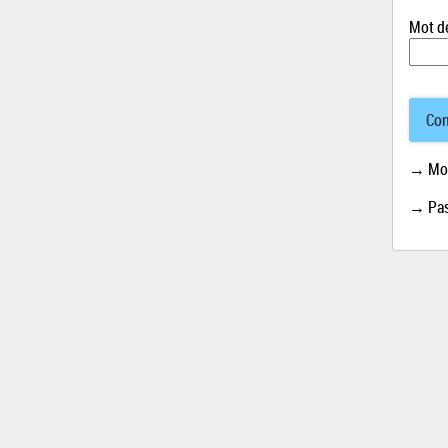
Mot d
Con
→ Mot
→ Pas