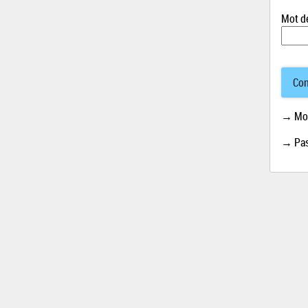
Mot d
Con
→ Mot
→ Pas